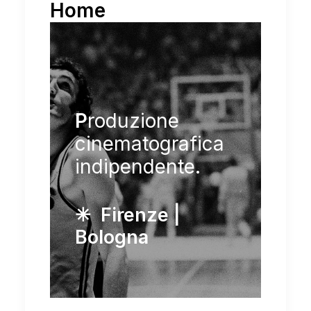
Home
P
roduzione
cinematografica
indipendente.
✳︎ Firenze |
Bologna