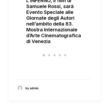
L’INFERNO, il film di
Samuele Rossi, sarà
Evento Speciale alle
Giornate degli Autori
È aperta
nell’ambito della 83.
partecip
Mostra Internazionale
Edizion
d’Arte Cinematografica
Residen
di Venezia
rmelo,
interam
riale
cinema 
by admin