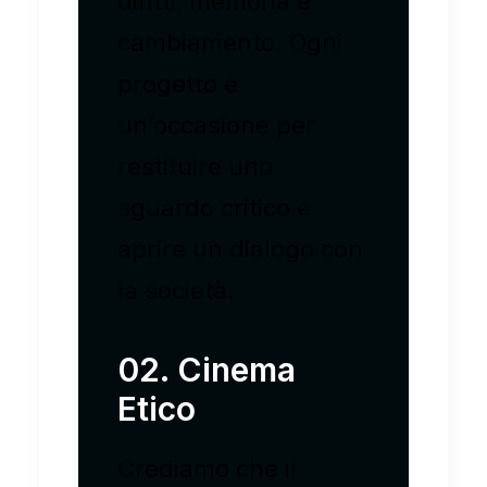
diritti, memoria e
cambiamento. Ogni
progetto è
un’occasione per
restituire uno
sguardo critico e
aprire un dialogo con
la società.
02. Cinema
Etico
Crediamo che il