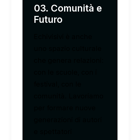
03. Comunità e
Futuro
Echivisivi è anche
uno spazio culturale
che genera relazioni:
con le scuole, con i
festival, con le
comunità. Lavoriamo
per formare nuove
generazioni di autori
e spettatori