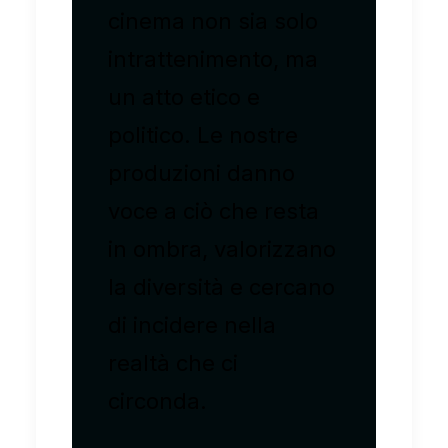
cinema non sia solo
intrattenimento, ma
un atto etico e
politico. Le nostre
produzioni danno
voce a ciò che resta
in ombra, valorizzano
la diversità e cercano
di incidere nella
realtà che ci
circonda.