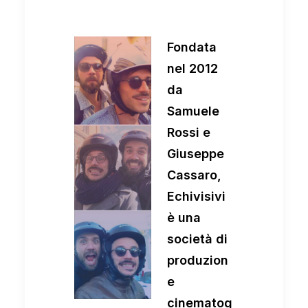
Fondata
nel 2012
da
Samuele
Rossi e
Giuseppe
Cassaro,
Echivisivi
è una
società di
produzion
e
cinematog