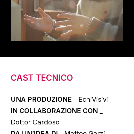
CAST TECNICO
UNA PRODUZIONE
_ EchiVisivi
IN COLLABORAZIONE CON
_
Dottor Cardoso
DA UN’IDEA DI
_ Matteo Garzi,