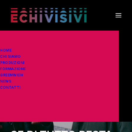
HOME
CHI SIAMO
PRODUZIONI
FORMAZIONE
GREENWICH
NEWS
CONTATTI