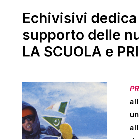
Echivisivi dedica 
supporto delle n
LA SCUOLA
e
PR
PR
al
un
al