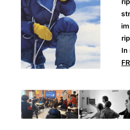
ri
st
im
ri
In
FR