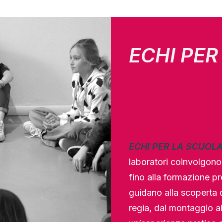
ECHI PER
ECHI PER LA SCUOL
laboratori coinvolgono 
fino alla formazione pr
guidano alla scoperta d
regia, dal montaggio a