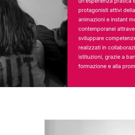
un’esperienza pratica e
protagonisti attivi del
animazioni e instant m
contemporanei attraver
sviluppare competenze 
realizzati in collaboraz
istituzioni, grazie a ba
formazione e alla prom