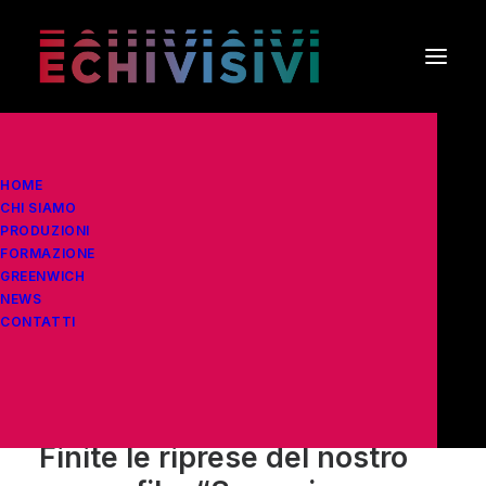
HOME
Home
Film
CHI SIAMO
Finite le riprese del nostro nuovo film “Se venisse
PRODUZIONI
FORMAZIONE
anche l’inferno”
GREENWICH
NEWS
⇠
Torna alle
News
CONTATTI
20 Febbraio 2026
•
In
Film
,
News
•
3 Minuti
Finite le riprese del nostro