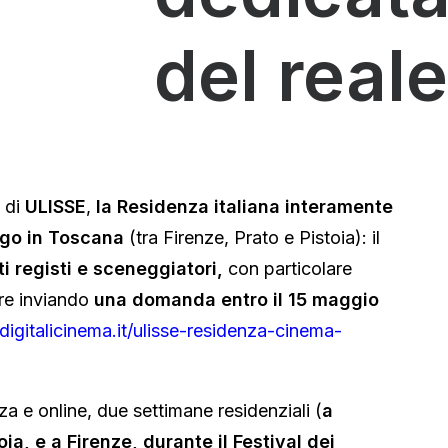
del reale
e di
ULISSE
,
la Residenza italiana interamente
ogo in Toscana
(tra Firenze, Prato e Pistoia): il
i registi e sceneggiatori,
con particolare
are inviando
una domanda entro il 15 maggio
igitalicinema.it/ulisse-residenza-cinema-
nza e online, due settimane residenziali (
a
ia, e a Firenze, durante il Festival dei