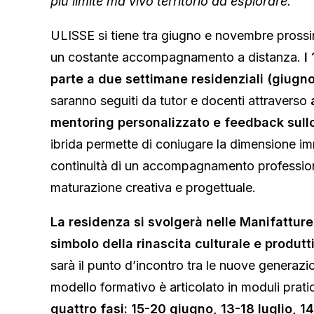
più limite ma vivo territorio da esplorare.
”
ULISSE si tiene tra giugno e novembre prossi
un costante accompagnamento a distanza.
I
parte a due settimane residenziali (giugn
saranno seguiti da tutor e docenti attraverso
mentoring personalizzato e feedback sullo 
ibrida permette di coniugare la dimensione imm
continuità di un accompagnamento profession
maturazione creativa e progettuale.
La residenza si svolgerà nelle Manifatture 
simbolo della rinascita culturale e produt
sarà il punto d’incontro tra le nuove generazio
modello formativo è articolato in moduli pratici
quattro fasi: 15-20 giugno, 13-18 luglio,