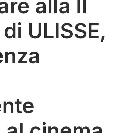
re alla II
 di ULISSE,
enza
ente
 al cinema