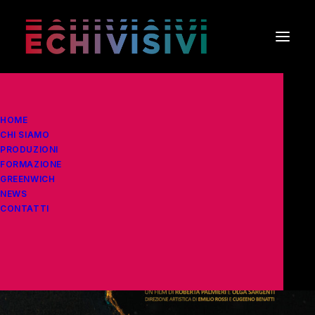
HOME
CHI SIAMO
PRODUZIONI
FORMAZIONE
GREENWICH
NEWS
CONTATTI