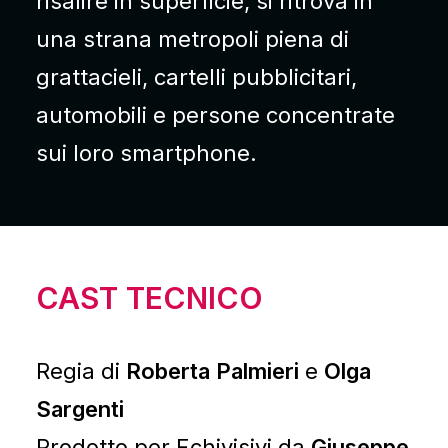
risalire in superficie, si ritrova in
una strana metropoli piena di
grattacieli, cartelli pubblicitari,
automobili e persone concentrate
sui loro smartphone.
CAST TECNICO
Regia di
Roberta Palmieri
e
Olga
Sargenti
Prodotto per Echivisivi da
Giuseppe