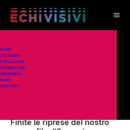
HOME
Home
Film
CHI SIAMO
Finite le riprese del nostro nuovo film “Se venisse
PRODUZIONI
FORMAZIONE
anche l’inferno”
GREENWICH
NEWS
⇠
Torna alle
News
CONTATTI
20 Febbraio 2026
•
In
Film
,
News
•
3 Minuti
Finite le riprese del nostro