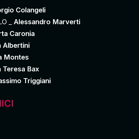
orgio Colangeli
LO _
Alessandro Marverti
ta Caronia
a Albertini
ta Montes
a Teresa Bax
ssimo Triggiani
ICI