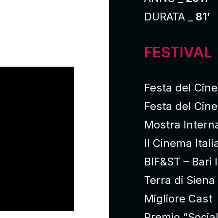
DURATA _
81’
FESTIVAL
Festa del Cinem
Festa del Cin
Mostra Intern
Il Cinema Ital
BIF&ST – Bari 
Terra di Siena
Migliore Cast
Premio “Socia