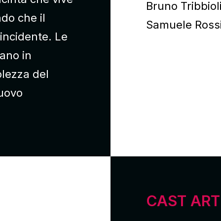
Bruno Tribbioli
do che il
Samuele Ross
 incidente. Le
iano in
lezza del
nuovo
CAST ART