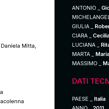
ANTONIO _
Gi
MICHELANGE
GIULIA _
Rober
CIARA _
Cecili
LUCIANA _
Ri
Daniela Mitta,
MARTA _
Mari
MASSIMO _
Ma
DATI TECN
sa
PAESE _
Italia
Iacolenna
ANNO _
2011