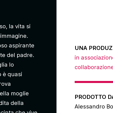
, la vita si
o immagine.
oso aspirante
UNA PRODUZI
rte del padre.
in associazio
lia lo
collaborazion
o è quasi
trova
ella moglie
PRODOTTO D
ita della
Alessandro Bon
ncinta che vive