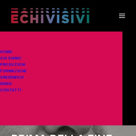
HOME
CHI SIAMO
PRODUZIONI
FORMAZIONE
GREENWICH
NEWS
CONTATTI