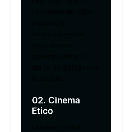
diritti, memoria e
cambiamento. Ogni
progetto è
un’occasione per
restituire uno
sguardo critico e
aprire un dialogo con
la società.
02. Cinema
Etico
Crediamo che il