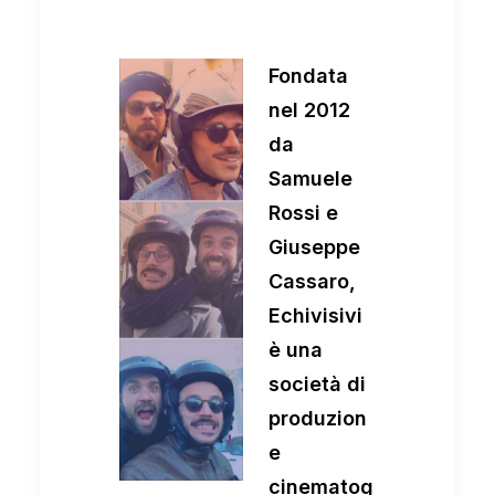
Fondata
nel 2012
da
Samuele
Rossi e
Giuseppe
Cassaro,
Echivisivi
è una
società di
produzion
e
cinematog