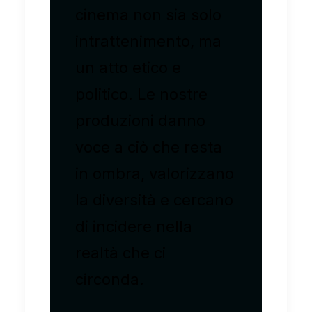
cinema non sia solo
intrattenimento, ma
un atto etico e
politico. Le nostre
produzioni danno
voce a ciò che resta
in ombra, valorizzano
la diversità e cercano
di incidere nella
realtà che ci
circonda.