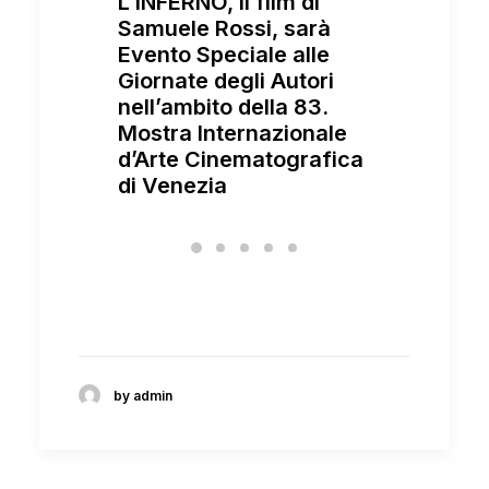
L’INFERNO, il film di
Samuele Rossi, sarà
Evento Speciale alle
Giornate degli Autori
È aperta
nell’ambito della 83.
partecip
Mostra Internazionale
Edizion
d’Arte Cinematografica
Residen
di Venezia
rmelo,
interam
riale
cinema 
by admin