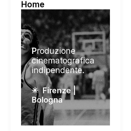
Home
P
roduzione
cinematografica
indipendente.
✳︎ Firenze |
Bologna