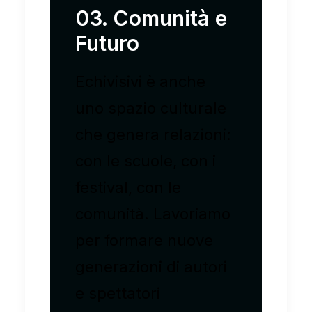
03. Comunità e
Futuro
Echivisivi è anche
uno spazio culturale
che genera relazioni:
con le scuole, con i
festival, con le
comunità. Lavoriamo
per formare nuove
generazioni di autori
e spettatori