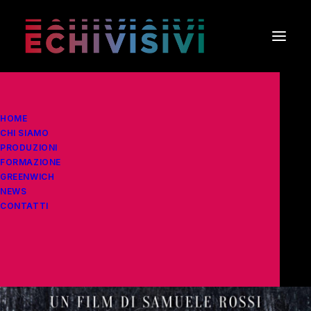
HOME
CHI SIAMO
PRODUZIONI
FORMAZIONE
GREENWICH
NEWS
CONTATTI